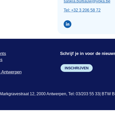
saskia.bultiauw@voka.be
Tel: +32 3 206 58 72
nts
Schrijf je in voor de nieuw
’s
INSCHRIJVEN
 Antwerpen
Markgravestraat 12, 2000 Antwerpen, Tel: 03/203 55 33| BTW