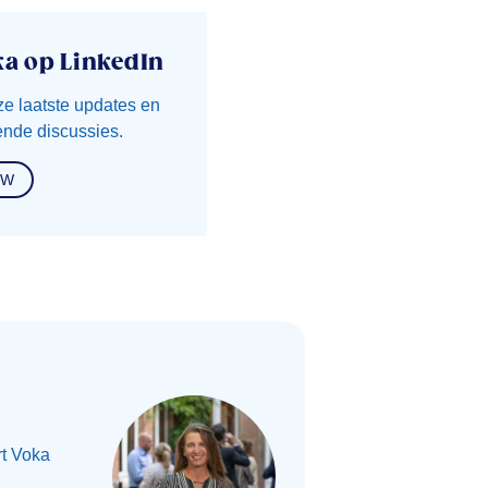
ka op LinkedIn
ze laatste updates en
nde discussies.
OW
t Voka