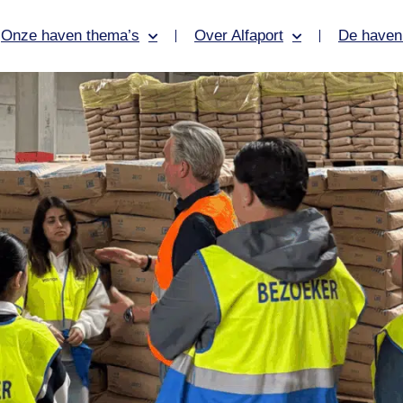
Onze haven thema’s
Over Alfaport
De haven