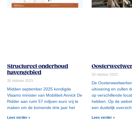
Structureel onderhoud
Oosterweelwe
havengebied
30 oktober 2025
30 oktober 2025
De Oosterweelwerken z
Midden september 2025 kondigde
uitvoering en zullen
Vlaams minister van Mobiliteit Annick De
op verschillende loca
Ridder aan ruim 57 miljoen euro vrij te
hebben. Op de websit
maken om de komende drie jaar het
een duidelijk overzich
Lees verder »
Lees verder »