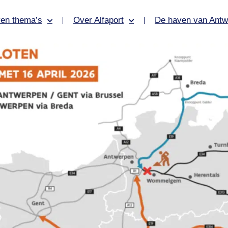
en thema’s
Over Alfaport
De haven van Antw