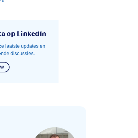
r »
ka op LinkedIn
ze laatste updates en
nde discussies.
OW