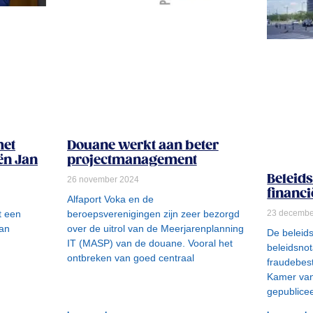
met
Douane werkt aan beter
ën Jan
projectmanagement
Beleids
26 november 2024
financ
Alfaport Voka en de
23 decembe
t een
beroepsverenigingen zijn zeer bezorgd
Jan
over de uitrol van de Meerjarenplanning
De beleid
n
IT (MASP) van de douane. Vooral het
beleidsnota
ontbreken van goed centraal
fraudebest
Kamer van
gepublicee