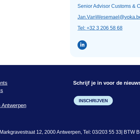
Senior Advisor Customs & 
Jan.VanWesemael@voka.b
Tel: +32 3 206 58 68
nts
Schrijf je in voor de nieuw
’s
INSCHRIJVEN
 Antwerpen
Markgravestraat 12, 2000 Antwerpen, Tel: 03/203 55 33| BTW