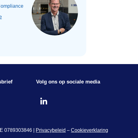
Compliance
e
sbrief
Volg ons op sociale media
 BE 0789303846 |
Privacybeleid
–
Cookieverklaring