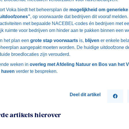
ort Voka biedt het beheersplan de
mogelijkheid om generieke 
uitdoofzones”
, op voorwaarde dat bedrijven dit vooraf melden
 activiteiten met bepaalde NACEBEL-codes én bedrijven met e
ijk ruimte voor bedrijven om hinder aan te pakken binnen een wet
n het plan een
grote stap voorwaarts
is,
blijven
er enkele bel
beheerplan aangepakt moeten worden. De huidige uitdoofzone dek
ide broedlocaties zijn verouderd.
mende weken in
overleg met Afdeling Natuur en Bos van het
e haven
verder te bespreken.
Deel dit artikel
de artikels hierover