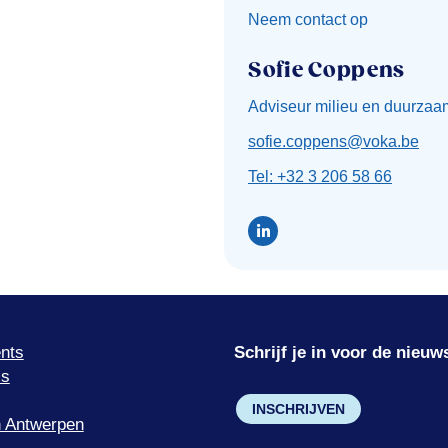
Neem contact op
Sofie Coppens
Adviseur milieu en duurzaa
sofie.coppens@voka.be
Tel: +32 3 206 58 66
nts
Schrijf je in voor de nieuw
’s
INSCHRIJVEN
 Antwerpen