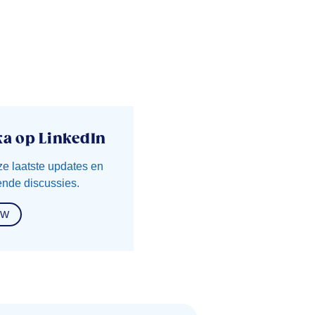
ka op LinkedIn
ze laatste updates en
nde discussies.
OW