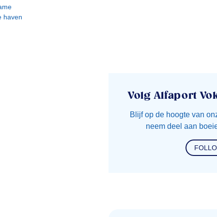
zame
e haven
Volg Alfaport Vo
Blijf op de hoogte van on
neem deel aan boeie
FOLL