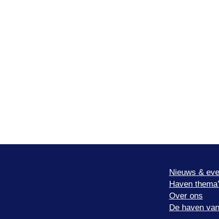
Nieuws & eve
Haven thema
Over ons
De haven van