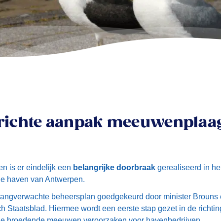
erichte aanpak meeuwenplaa
en is er eindelijk een
belangrijke doorbraak
gerealiseerd in he
e haven van Antwerpen.
langverwachte beheersplan goedgekeurd door minister Brouns e
ch Staatsblad. Hiermee wordt een eerste stap gezet in de richt
die broedende meeuwen veroorzaken voor havenbedrijven.