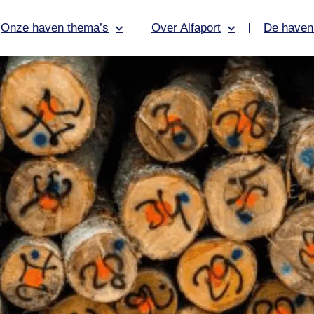
Onze haven thema’s
Over Alfaport
De haven