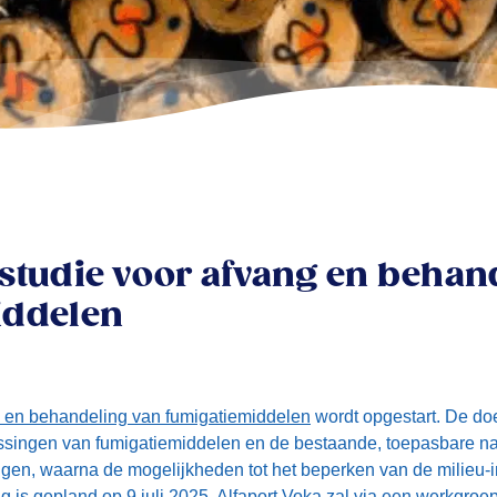
studie voor afvang en behan
iddelen
g en behandeling van fumigatiemiddelen
wordt opgestart. De doel
assingen van fumigatiemiddelen en de bestaande, toepasbare 
ngen, waarna de mogelijkheden tot het beperken van de milieu-
g is gepland op 9 juli 2025. Alfaport Voka zal via een werkgroep