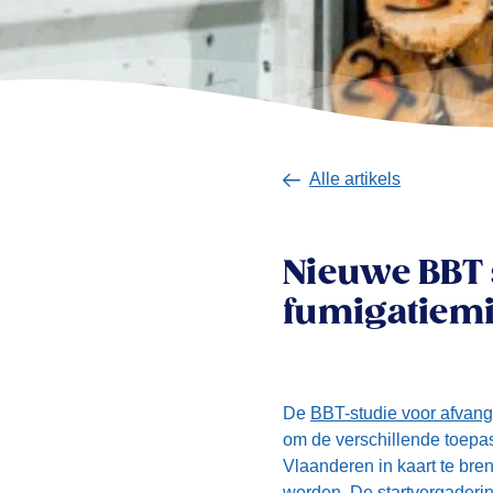
Alle artikels
Nieuwe BBT 
fumigatiem
De
BBT-studie voor afvan
om de verschillende toep
Vlaanderen in kaart te bre
worden. De startvergaderin