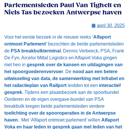
Parlementsleden Paul Van Tighelt en
Niels Tas bezoeken Antwerpse haven
april 30, 2025
Voor het eerste bezoek in de nieuwe reeks
‘Alfaport
ontmoet Parlement’
bezochten de beide parlementsleden
de
PSA breakbulkterminal
. Dennis Verbeeck, PSA, Frank
De Fyn, Arcelor Mittal Logistics en Alfaport Voka gingen
met hen in
gesprek over de kansen en uitdagingen van
het spoorgoederenvervoer
. De
nood aan een betere
uitwisseling van data, de samenwerking met Infrabel en
het railactieplan van Railport
leidden tot een
interactief
gesprek
. Tijdens een plaatsbezoek aan de spoorbundel
Oorderen en de eigen overgave-bundel van PSA
breakbulk kregen beide parlementsleden verdere
toelichting over de spooroperaties in de Antwerpse
haven
. Met ‘Alfaport ontmoet parlement’ willen
Alfaport
Voka en haar leden in gesprek gaan met leden van het