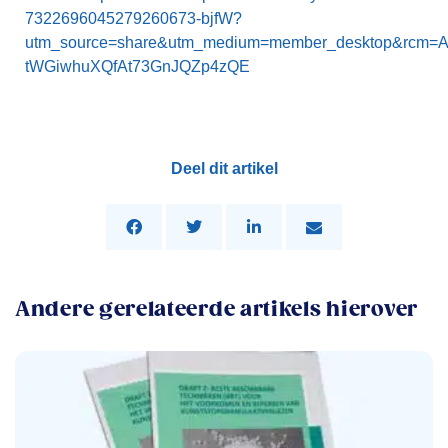
7322696045279260673-bjfW?
utm_source=share&utm_medium=member_desktop&rcm=
tWGiwhuXQfAt73GnJQZp4zQE
Deel dit artikel
Andere gerelateerde artikels hierover