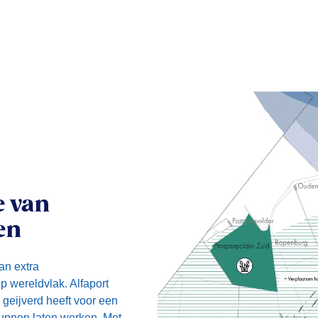
e van
en
an extra
p wereldvlak. Alfaport
 geijverd heeft voor een
kunnen laten werken. Met