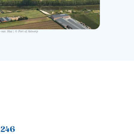
 van: Hua | © Port of Antwerp
1 246