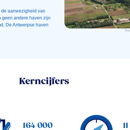
or de aanwezigheid van
In geen andere haven zijn
emd. De Antwerpse haven
Foto
Kerncijfers
164 000
1