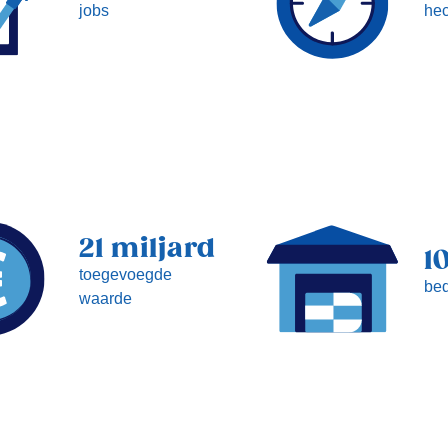
jobs
hec
21 miljard
1
toegevoegde
bed
waarde