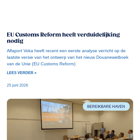
EU Customs Reform heeft verduidelijking
nodig
Alfaport Voka heeft recent een eerste analyse verricht op de
laatste versie van het ontwerp van het nieuw Douanewetboek
van de Unie (EU Customs Reform)
LEES VERDER »
25 juni 2026
BEREIKBARE HAVEN