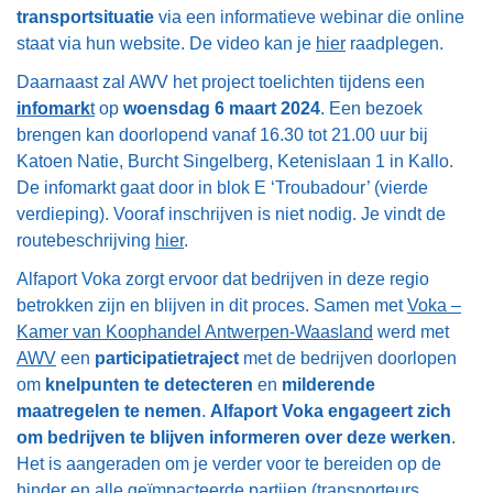
transportsituatie
via een informatieve webinar die online
staat via hun website. De video kan je
hier
raadplegen.
Daarnaast zal AWV het project toelichten tijdens een
infomark
t
op
woensdag 6 maart 2024
. Een bezoek
brengen kan doorlopend vanaf 16.30 tot 21.00 uur bij
Katoen Natie, Burcht Singelberg, Ketenislaan 1 in Kallo.
De infomarkt gaat door in blok E ‘Troubadour’ (vierde
verdieping). Vooraf inschrijven is niet nodig. Je vindt de
routebeschrijving
hier
.
Alfaport Voka zorgt ervoor dat bedrijven in deze regio
betrokken zijn en blijven in dit proces. Samen met
Voka –
Kamer van Koophandel Antwerpen-Waasland
werd met
AWV
een
participatietraject
met de bedrijven doorlopen
om
knelpunten te detecteren
en
milderende
maatregelen te nemen
.
Alfaport Voka engageert zich
om bedrijven te blijven informeren over deze werken
.
Het is aangeraden om je verder voor te bereiden op de
hinder en alle geïmpacteerde partijen (transporteurs,