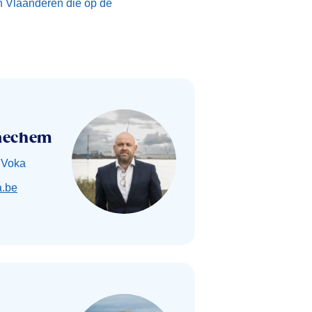
in Vlaanderen die op de
raechem
 Voka
.be