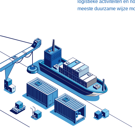
logistieke activiteiten en
meeste duurzame wijze moe