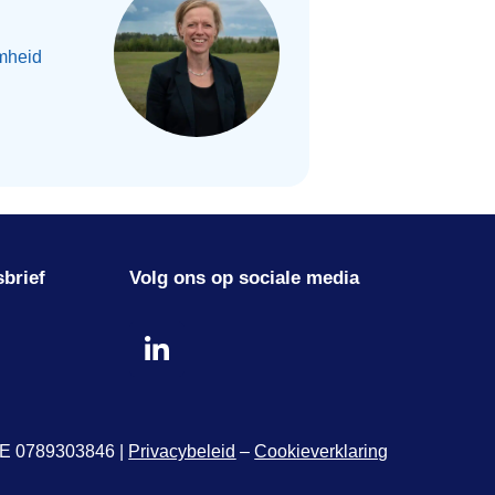
mheid
sbrief
Volg ons op sociale media
 BE 0789303846 |
Privacybeleid
–
Cookieverklaring