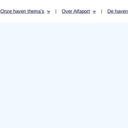
Onze haven thema’s
Over Alfaport
De haven