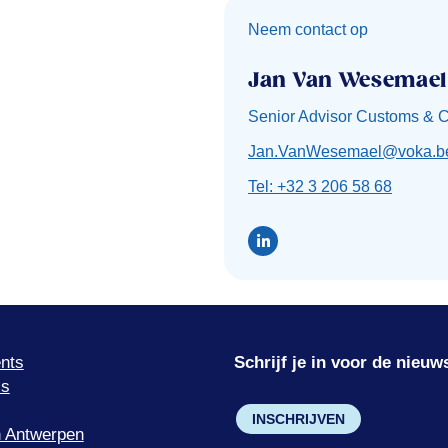
Neem contact op
Jan Van Wesemael
Senior Advisor Customs & 
Jan.VanWesemael@voka.b
Tel: +32 3 206 58 68
nts
Schrijf je in voor de nieuw
’s
INSCHRIJVEN
 Antwerpen