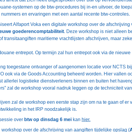
ane-systemen op de btw-procedures bij in-en uitvoer, de toepa
w nummers en ervaringen met een aantal recente btw-controles.
seert Alfaport Voka een digitale workshop over de afschrijving v
ieuwe goederencomptabiliteit
. Deze workshop is niet alleen b
f transitaangiften maritieme vrachtlijsten afschrijven, maar zeke
douane entrepot. Op termijn zal hun entrepot ook via de nieuw
ng toegestane ontvanger of aangenomen locatie voor NCTS bij
TO ook via de Goods Accounting beheerd worden. Hier vallen 
t allerlei logistieke dienstverleners binnen en buiten het haven
s” zal de workshop vooral nadruk leggen op de techniciteit van 
jven zal de workshop een eerste stap zijn om na te gaan of er vo
wikkeling in het IRP noodzakelijk is.
sessie over
btw op dinsdag 6 mei
kan
hier.
workshop over de afschrijving van aangiften tijdelijke opslag (