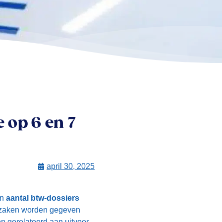
 op 6 en 7
april 30, 2025
en
aantal btw-dossiers
n zaken worden gegeven
n gerelateerd aan uitvoer,