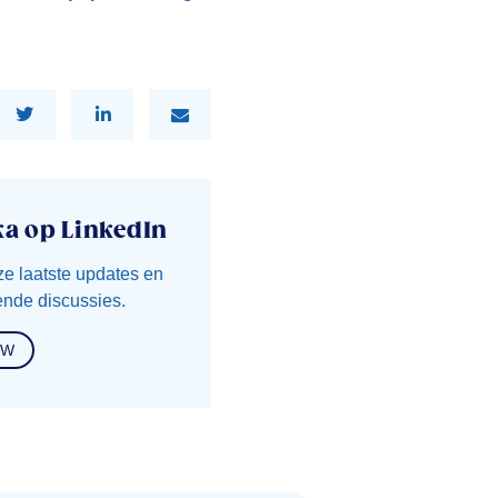
ka op LinkedIn
ze laatste updates en
nde discussies.
OW