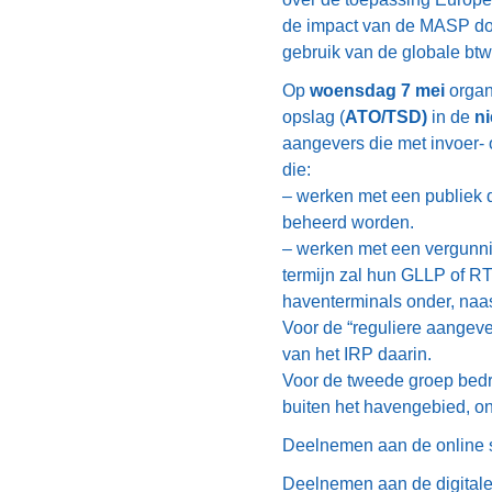
de impact van de MASP dou
gebruik van de globale bt
Op
woensdag 7 mei
organi
opslag (
ATO/TSD)
in de
n
aangevers die met invoer- o
die:
– werken met een publiek 
beheerd worden.
– werken met een vergunni
termijn zal hun GLLP of R
haventerminals onder, naas
Voor de “reguliere aangever
van het IRP daarin.
Voor de tweede groep bedri
buiten het havengebied, ont
Deelnemen aan de online 
Deelnemen aan de digitale 