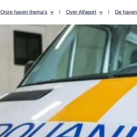
Onze haven thema’s
Over Alfaport
De haven