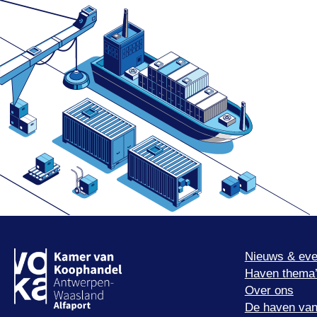
Nieuws & eve
Haven thema
Over ons
De haven van