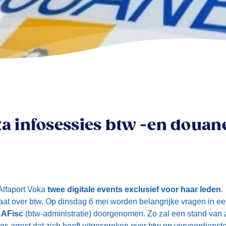
a infosessies btw -en douane
Alfaport Voka
twee digitale events exclusief voor haar leden
.
aat over btw. Op dinsdag 6 mei worden belangrijke vragen in e
AAFisc
(btw-administratie) doorgenomen. Zo zal een stand va
s arrest dat zich heeft uitgesproken over btw op vervoerdienste