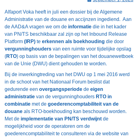
Alfaport Voka heeft in juli een dossier bij de Algemene
Administratie van de douane en accijnzen ingediend. Aan
de AAD&A vragen we om de
informatie
die in het kader
van PN/TS beschikbaar zal zijn op het Inbound Release
Platform
(IRP)
te
erkennen als boekhouding
die door
vergunninghouders
van een ruimte voor tijdelijke opslag
(
RTO
) op basis van de bepalingen van het douanewetboek
van de Unie (DWU) dient gehouden te worden.
Bij de inwerkingtreding van het DWU op 1 mei 2016 werd
in de schoot van het Nationaal Forum beslist dat
gedurende een
overgangsperiode
de
eigen
administratie
van de vergunninghouders
RTO in
combinatie
met de
goederencomptabiliteit van de
douane
als RTO-boekhouding kan beschouwd worden.
Met de
implementatie van PN/TS verdwijnt
de
mogelijkheid voor de operatoren om de
goederencomptabiliteit te consulteren via de website van