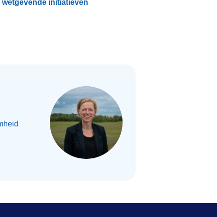
 wetgevende initiatieven
mheid