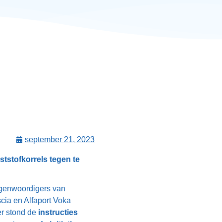
september 21, 2023
ststofkorrels tegen te
tegenwoordigers van
scia en Alfaport Voka
er stond de
instructies