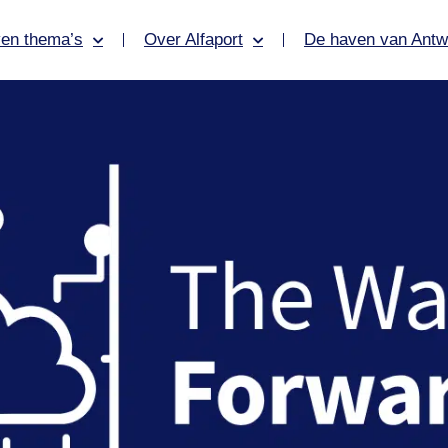
en thema’s
Over Alfaport
De haven van Antw