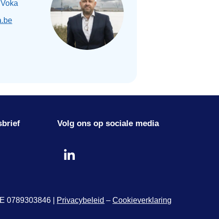
 Voka
.be
sbrief
Volg ons op sociale media
 BE 0789303846 |
Privacybeleid
–
Cookieverklaring