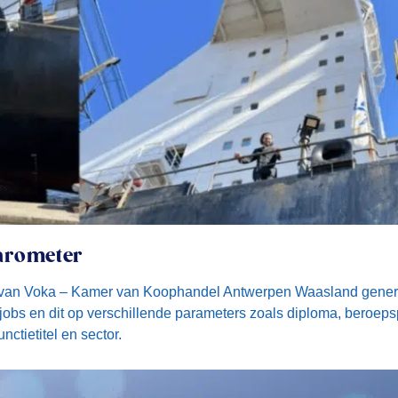
arometer
van Voka – Kamer van Koophandel Antwerpen Waasland generee
jobs en dit op verschillende parameters zoals diploma, beroepsp
nctietitel en sector.