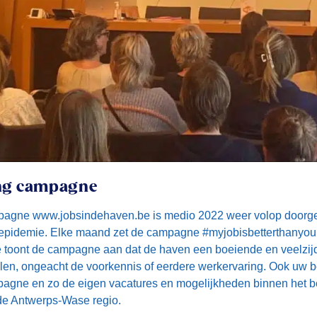
ng campagne
gne www.jobsindehaven.be is medio 2022 weer volop doorgesta
aepidemie. Elke maand zet de campagne #myjobisbetterthanyo
mee toont de campagne aan dat de haven een boeiende en veelzij
fielen, ongeacht de voorkennis of eerdere werkervaring. Ook uw be
ne en zo de eigen vacatures en mogelijkheden binnen het be
de Antwerps-Wase regio.