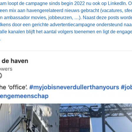
am loopt de campagne sinds begin 2022 nu ook op LinkedIn. O
een mix aan havengerelateerd nieuws gebracht (vacatures, sfee
an ambassador movies, jobbeurzen, …). Naast deze posts word
kens door een gerichte advertentiecampagne ondersteund naar 
alle kanalen blijft het aantal volgers toenemen en ligt de enga
.