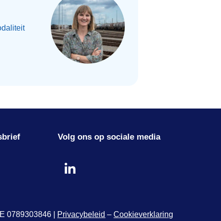
daliteit
sbrief
Volg ons op sociale media
 BE 0789303846 |
Privacybeleid
–
Cookieverklaring