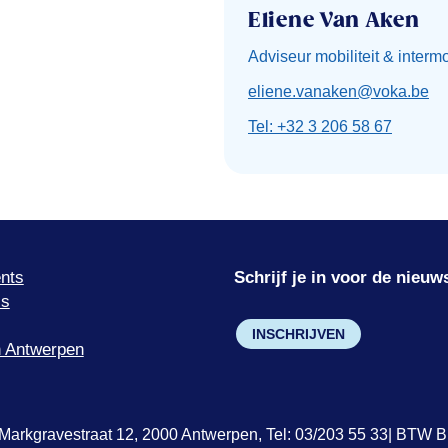
Eliene Van Aken
Adviseur mobiliteit & intermo
eliene.vanaken@voka.be
Tel: +32 3 206 58 67
nts
Schrijf je in voor de nieuw
’s
INSCHRIJVEN
 Antwerpen
Markgravestraat 12, 2000 Antwerpen, Tel: 03/203 55 33| BTW