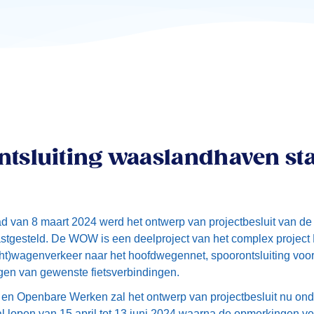
ntsluiting waaslandhaven sta
 van 8 maart 2024 werd het ontwerp van projectbesluit van de 
esteld. De WOW is een deelproject van het complex project E
racht)wagenverkeer naar het hoofdwegennet, spoorontsluiting voo
igen van gewenste fietsverbindingen.
t en Openbare Werken zal het ontwerp van projectbesluit nu o
 lopen van 15 april tot 13 juni 2024 waarna de opmerkingen v