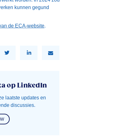
e werken kunnen gegund
van de ECA-website
.
ka op LinkedIn
ze laatste updates en
nde discussies.
OW