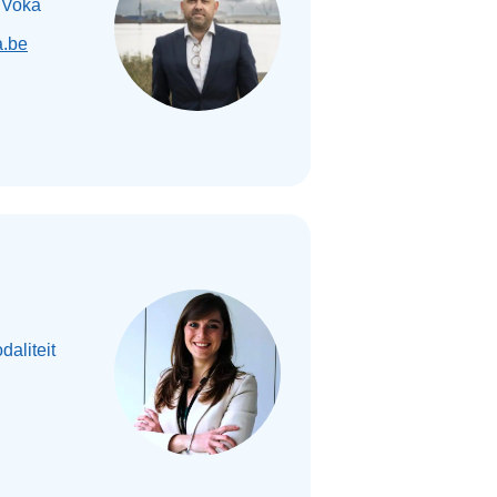
 Voka
.be
daliteit