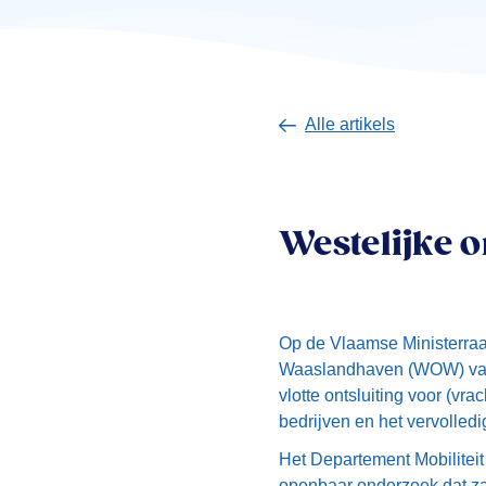
Alle artikels
Westelijke o
Op de Vlaamse Ministerraad
Waaslandhaven (WOW) vastg
vlotte ontsluiting voor (v
bedrijven en het vervolled
Het Departement Mobilitei
openbaar onderzoek dat zal