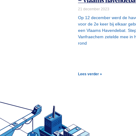
– Vlaams havendeba
21 december 2023
Op 12 december werd de hav
voor de 2e keer bij elkaar geb
een Vlaams Havendebat. Ste
Vanfraechem zetelde mee in h
rond
Lees verder »