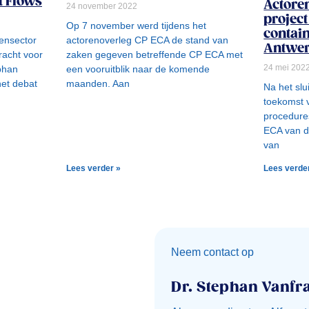
t Flows
Actore
24 november 2022
project
Op 7 november werd tijdens het
contai
ensector
actorenoverleg CP ECA de stand van
Antwer
racht voor
zaken gegeven betreffende CP ECA met
24 mei 202
phan
een vooruitblik naar de komende
et debat
maanden. Aan
Na het slu
toekomst 
procedure
ECA van d
van
Lees verder »
Lees verde
Neem contact op
Dr. Stephan Vanf