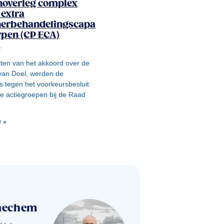
noverleg complex
 extra
nerbehandelingscapaciteit
pen (CP ECA)
2
iten van het akkoord over de
van Doel, werden de
s tegen het voorkeursbesluit
e actiegroepen bij de Raad
r »
raechem