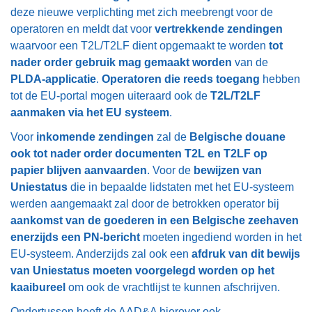
deze nieuwe verplichting met zich meebrengt voor de
operatoren en meldt dat voor
vertrekkende zendingen
waarvoor een T2L/T2LF dient opgemaakt te worden
tot
nader order gebruik mag gemaakt worden
van de
PLDA-applicatie
.
Operatoren die reeds toegang
hebben
tot de EU-portal mogen uiteraard ook de
T2L/T2LF
aanmaken via het EU systeem
.
Voor
inkomende zendingen
zal de
Belgische douane
ook tot nader order documenten T2L en T2LF op
papier
blijven aanvaarden
. Voor de
bewijzen van
Uniestatus
die in bepaalde lidstaten met het EU-systeem
werden aangemaakt zal door de betrokken operator bij
aankomst van de goederen in een Belgische zeehaven
enerzijds een PN-bericht
moeten ingediend worden in het
EU-systeem. Anderzijds zal ook een
afdruk van dit bewijs
van Uniestatus moeten voorgelegd worden op het
kaaibureel
om ook de vrachtlijst te kunnen afschrijven.
Ondertussen heeft de AAD&A hierover ook