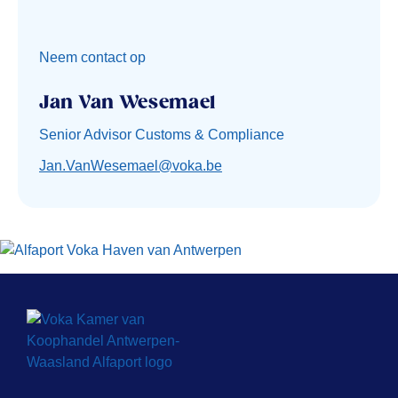
Neem contact op
Jan Van Wesemael
Senior Advisor Customs & Compliance
Jan.VanWesemael@voka.be