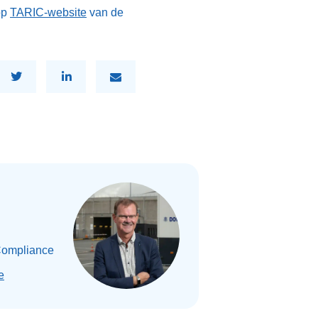
op
TARIC-website
van de
Compliance
e