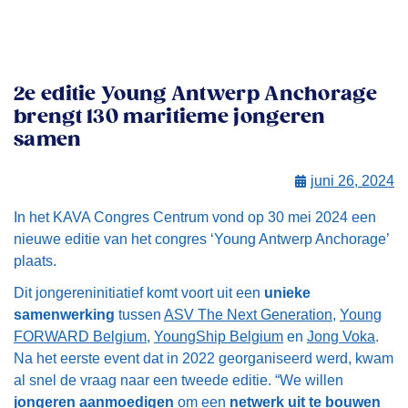
2e editie Young Antwerp Anchorage
brengt 130 maritieme jongeren
samen
juni 26, 2024
In het KAVA Congres Centrum vond op 30 mei 2024 een
nieuwe editie van het congres ‘Young Antwerp Anchorage’
plaats.
Dit jongereninitiatief komt voort uit een
unieke
samenwerking
tussen
ASV The Next Generation
,
Young
FORWARD Belgium
,
YoungShip Belgium
en
Jong Voka
.
Na het eerste event dat in 2022 georganiseerd werd, kwam
al snel de vraag naar een tweede editie. “We willen
jongeren aanmoedigen
om een
netwerk uit te bouwen