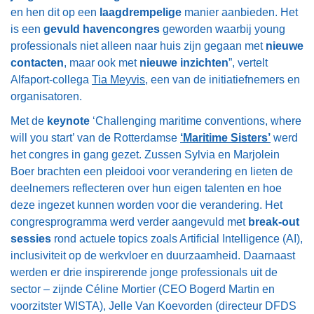
en hen dit op een
laagdrempelige
manier aanbieden. Het
is een
gevuld havencongres
geworden waarbij young
professionals niet alleen naar huis zijn gegaan met
nieuwe
contacten
, maar ook met
nieuwe inzichten
”, vertelt
Alfaport-collega
Tia Meyvis
, een van de initiatiefnemers en
organisatoren.
Met de
keynote
‘Challenging maritime conventions, where
will you start’ van de Rotterdamse
‘
Maritime Sisters
’
werd
het congres in gang gezet. Zussen Sylvia en Marjolein
Boer brachten een pleidooi voor verandering en lieten de
deelnemers reflecteren over hun eigen talenten en hoe
deze ingezet kunnen worden voor die verandering. Het
congresprogramma werd verder aangevuld met
break-out
sessies
rond actuele topics zoals Artificial Intelligence (AI),
inclusiviteit op de werkvloer en duurzaamheid. Daarnaast
werden er drie inspirerende jonge professionals uit de
sector – zijnde Céline Mortier (CEO Bogerd Martin en
voorzitster WISTA), Jelle Van Koevorden (directeur DFDS