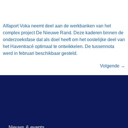
Volgende
→
Nieuws & events
Haven thema’s
Over ons
De haven van Antwerpen
Schrijf je in voor de nieuwsbrief
INSCHRIJVEN