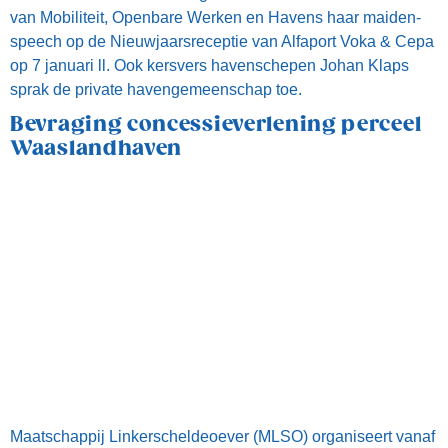
van Mobiliteit, Openbare Werken en Havens haar maiden-
speech op de Nieuwjaarsreceptie van Alfaport Voka & Cepa
op 7 januari ll. Ook kersvers havenschepen Johan Klaps
sprak de private havengemeenschap toe.
Bevraging concessieverlening perceel
Waaslandhaven
Maatschappij Linkerscheldeoever (MLSO) organiseert vanaf
donderdag 7 november, een bevraging voor de
concessieverlening van een perceel van 8 hectare aan de
Oudedijk in Kallo (Beveren).
Actorenoverleg Extra
Containercapaciteit Haven van
Antwerpen