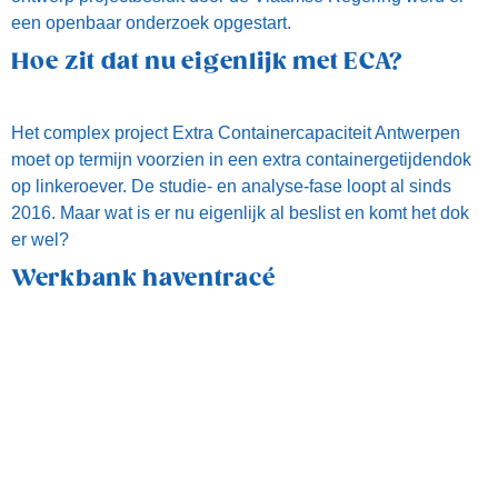
Werkbank haventracé
Alfaport Voka neemt deel aan de werkbanken van het
complex project De Nieuwe Rand. Deze kaderen binnen de
onderzoeksfase dat als doel heeft om het oostelijke deel van
het Haventracé optimaal te ontwikkelen. De tussennota
werd in februari beschikbaar gesteld.