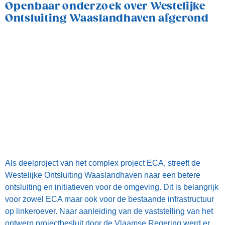
Als deelproject van het complex project ECA, streeft de
Westelijke Ontsluiting Waaslandhaven naar een betere
ontsluiting en initiatieven voor de omgeving. Dit is belangrijk
voor zowel ECA maar ook voor de bestaande infrastructuur
op linkeroever. Naar aanleiding van de vaststelling van het
ontwerp projectbesluit door de Vlaamse Regering werd er
een openbaar onderzoek opgestart.
Hoe zit dat nu eigenlijk met ECA?
Het complex project Extra Containercapaciteit Antwerpen
moet op termijn voorzien in een extra containergetijdendok
op linkeroever. De studie- en analyse-fase loopt al sinds
2016. Maar wat is er nu eigenlijk al beslist en komt het dok
er wel?